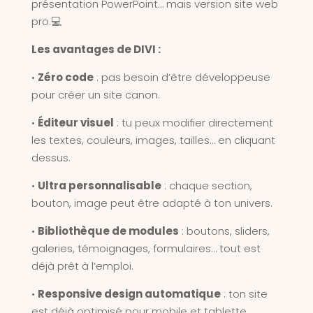
présentation PowerPoint… mais version site web
pro.💻
Les avantages de DIVI :
•
Zéro code
: pas besoin d’être développeuse
pour créer un site canon.
•
Éditeur visuel
: tu peux modifier directement
les textes, couleurs, images, tailles… en cliquant
dessus.
•
Ultra personnalisable
: chaque section,
bouton, image peut être adapté à ton univers.
•
Bibliothèque de modules
: boutons, sliders,
galeries, témoignages, formulaires… tout est
déjà prêt à l’emploi.
•
Responsive design automatique
: ton site
est déjà optimisé pour mobile et tablette.