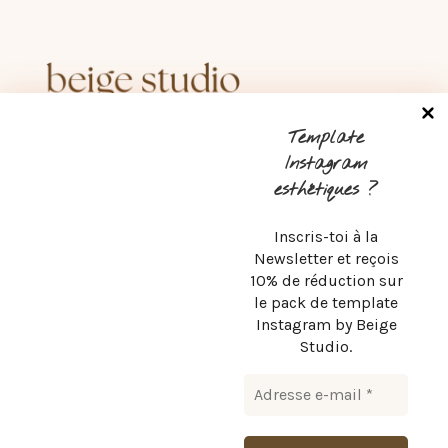
Créons ensemble une stratégie digitale à
Template
la hauteur de ton business et de tes
Instagram
ambitions. Je suis webdesigner, je crée
esthétiques ?
des sites internet à Dieppe, en Haute-
Normandie
et partout ailleurs !
Inscris-toi à la
Newsletter et reçois
10% de réduction sur
le pack de template
Instagram by Beige
Camille – Beige Studio
Studio.
contact@beige-studio.fr