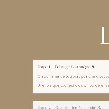
Étape 1 - Échange & stratégie ☕️
On commence toujours par une discussion. 
Une fois que tout est clair, on valide e
Étape 2 - Organisation & identité 📝