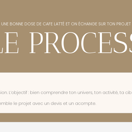
UNE BONNE DOSE DE CAFE LATTÉ ET ON ÉCHANGE SUR TON PROJET
LE PROCES
L’objectif : bien comprendre ton univers, ton activité, ta cible
nsemble le projet avec un devis et un acompte.