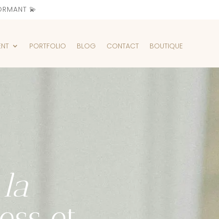
ORMANT 💫
ENT
PORTFOLIO
BLOG
CONTACT
BOUTIQUE
 la
ess
et