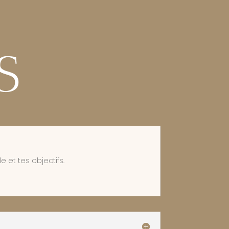
S
 et tes objectifs.