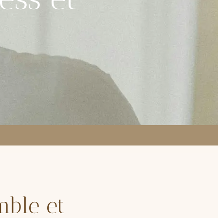
mble
et