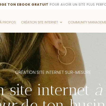
RGE TON EBOOK GRATUIT
POUR AVOIR UN SITE PLUS PERF
À PROPOS
CRÉATION SITE INTERNET
COMMUNITY MANAGEM
CRÉATION SITE INTERNET SUR-MESURE
 site internet
à
eur
de ton
busin