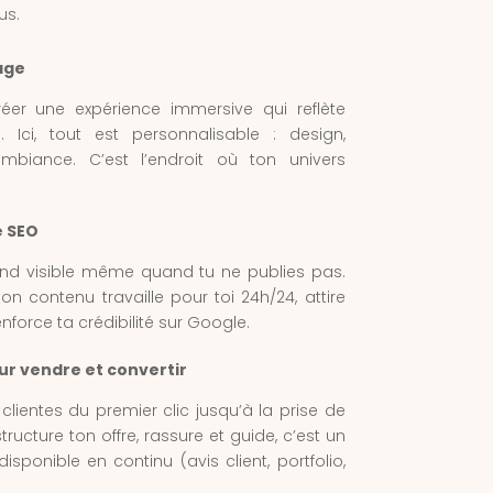
us.
age
éer une expérience immersive qui reflète
. Ici, tout est personnalisable : design,
ambiance. C’est l’endroit où ton univers
e SEO
rend visible même quand tu ne publies pas.
n contenu travaille pour toi 24h/24, attire
force ta crédibilité sur Google.
ur vendre et convertir
ientes du premier clic jusqu’à la prise de
tructure ton offre, rassure et guide, c’est un
sponible en continu (avis client, portfolio,