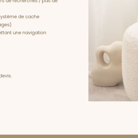
urs de recherches / pas de
(système de cache
ages)
mettant une navigation
devis.