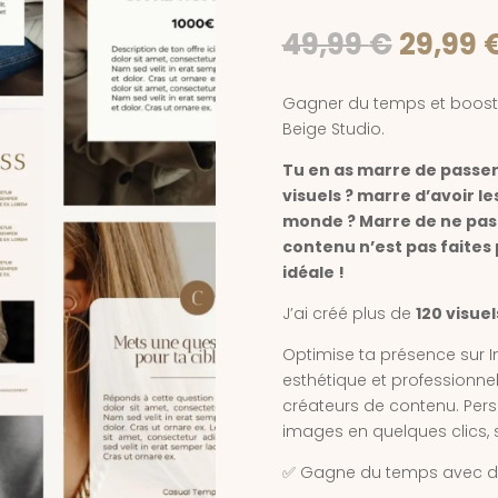
Noté
5.00
sur 5
Le
49,99
€
29,99
basé sur
prix
notations
client
initial
Gagner du temps et boost t
était :
Beige Studio.
49,99 
Tu en as marre de passer
visuels ? marre d’avoir l
monde ? Marre de ne pas ê
contenu n’est pas faites p
idéale !
J’ai créé plus de
120 visuel
Optimise ta présence sur 
esthétique et professionne
créateurs de contenu. Perso
images en quelques clics,
✅ Gagne du temps avec des