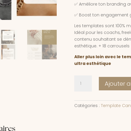
✅ Améliore ton branding av
✅ Boost ton engagement g
Les templates sont 100% mo
Idéal pour les coachs, fre
contenu souhaitant se dém
esthétique. + 18 carrousels
Aller plus loin avec le t
ultra esthétique
quantité
Ajouter 
de
Template
Instagram
Canva
Catégories :
Template Can
-
Casual
Template
aires