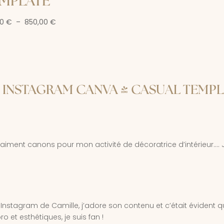
MPLATE
Plage
00
€
–
850,00
€
de
prix :
610,00 €
à
850,00 €
 INSTAGRAM CANVA - CASUAL TEMP
vraiment canons pour mon activité de décoratrice d’intérieur…. 
 Instagram de Camille, j’adore son contenu et c’était évident 
ro et esthétiques, je suis fan !