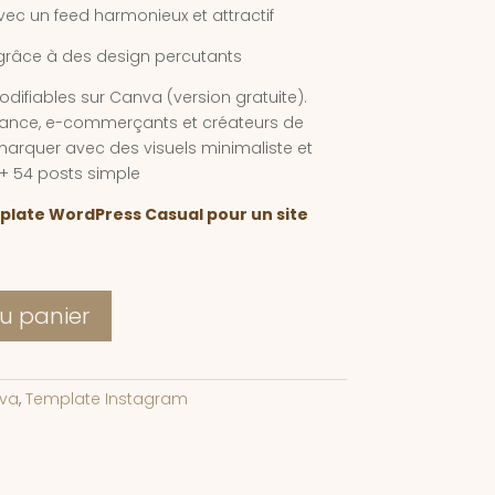
ec un feed harmonieux et attractif
râce à des design percutants
difiables sur Canva (version gratuite).
elance, e-commerçants et créateurs de
arquer avec des visuels minimaliste et
 + 54 posts simple
emplate WordPress Casual pour un site
au panier
va
,
Template Instagram