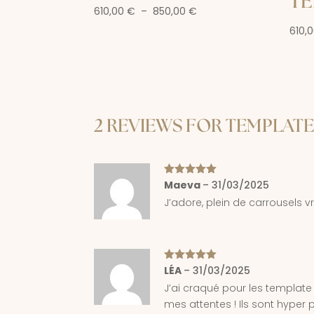
TE
Plage
610,00
€
–
850,00
€
de
610,
prix :
610,00 €
à
850,00 €
2 REVIEWS FOR
TEMPLATE
Note
Maeva
5
sur
–
31/03/2025
5
J’adore, plein de carrousels 
Note
LÉA
–
5
sur
31/03/2025
5
J’ai craqué pour les template
mes attentes ! Ils sont hyper p