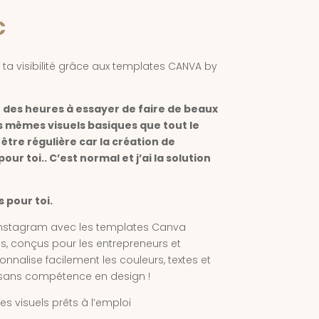
Le
€
prix
actuel
a visibilité grâce aux templates CANVA by
est :
€.
29,99 €.
 des heures à essayer de faire de beaux
es mêmes visuels basiques que tout le
tre régulière car la création de
our toi.. C’est normal et j’ai la solution
s pour toi.
Instagram avec les templates Canva
ls, conçus pour les entrepreneurs et
nnalise facilement les couleurs, textes et
 sans compétence en design !
 visuels prêts à l’emploi