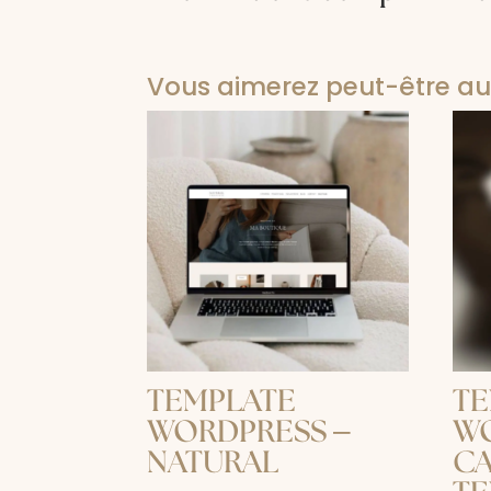
Vous aimerez peut-être au
TEMPLATE
TE
WORDPRESS –
WO
NATURAL
C